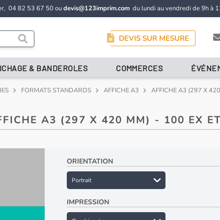
er,
04 82 53 67 50
ou
devis@123imprim.com
du lundi au vendredi de 9h à 1
DEVIS SUR MESURE
ICHAGE & BANDEROLES
COMMERCES
ÉVÉNE
HES
FORMATS STANDARDS
AFFICHE A3
AFFICHE A3 (297 X 420
FFICHE A3 (297 X 420 MM) - 100 EX ET
ORIENTATION
IMPRESSION