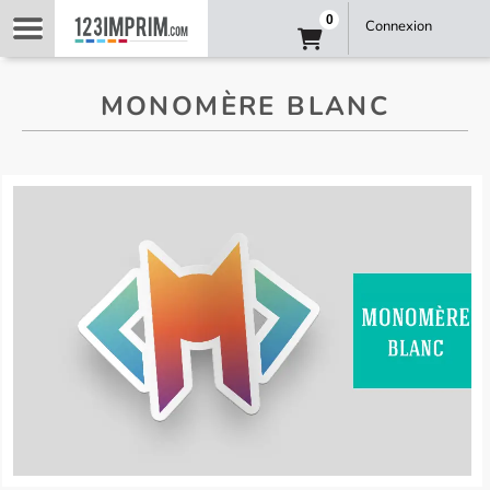
0
Connexion
MONOMÈRE BLANC
monomère-sm_1