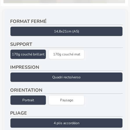
FORMAT FERMÉ
14,8x21cm (A5)
SUPPORT
170g couché brillant
170g couché mat
IMPRESSION
Quadri recto/verso
ORIENTATION
Portrait
Paysage
PLIAGE
4 plis accordéon