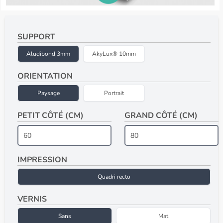
SUPPORT
Aludibond 3mm
AkyLux® 10mm
ORIENTATION
Paysage
Portrait
PETIT CÔTÉ (CM)
GRAND CÔTÉ (CM)
IMPRESSION
Quadri recto
VERNIS
Sans
Mat