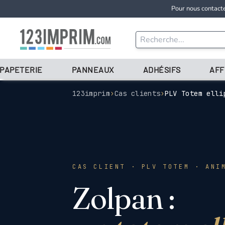
Pour nous contact
 PAPETERIE
PANNEAUX
ADHÉSIFS
AFF
123imprim
›
Cas clients
›
PLV Totem elli
CAS CLIENT · PLV TOTEM · ANI
Zolpan :