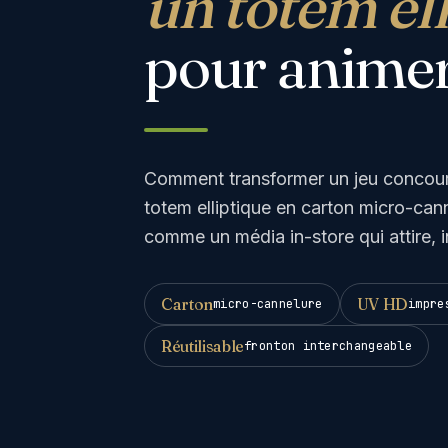
un totem el
pour animer
Comment transformer un jeu concour
totem elliptique en carton micro-cann
comme un média in-store qui attire, i
Carton
UV HD
micro-cannelure
impre
Réutilisable
fronton interchangeable