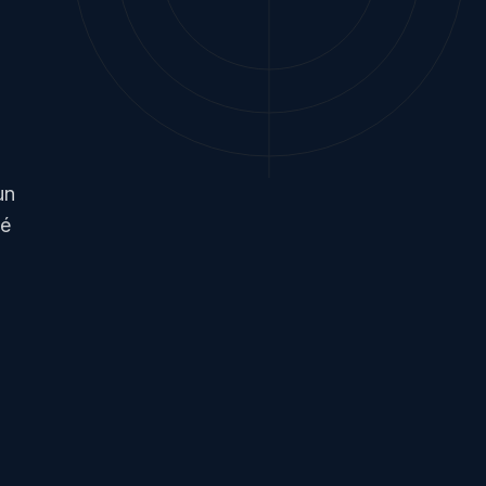
un
sé