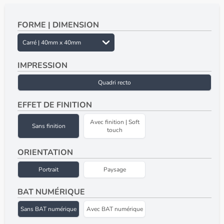
FORME | DIMENSION
IMPRESSION
Quadri recto
EFFET DE FINITION
Avec finition | Soft
Sans finition
touch
ORIENTATION
Portrait
Paysage
BAT NUMÉRIQUE
Sans BAT numérique
Avec BAT numérique